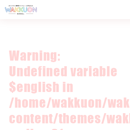
Warning
:
価格
Undefined variable
サイズ
生地
$english in
ご注文の流れ
/home/wakkuon/wakk
制作実績
お客様の声
content/themes/wak
デザイン一覧