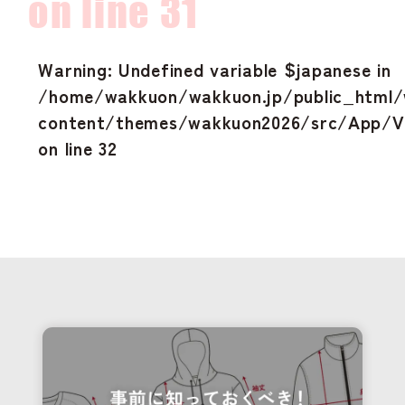
on line
31
コラム
よくあるご質問
Warning
: Undefined variable $japanese in
お問い合わせ
/home/wakkuon/wakkuon.jp/public_html
content/themes/wakkuon2026/src/App/Vi
on line
32