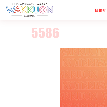
価格
サ
5586
価格
サイズ
生地
ご注文の流れ
制作実績
お客様の声
デザイン一覧
コラム