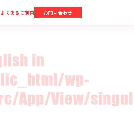
ム
よくあるご質問
お問い合わせ
lish in
lic_html/wp-
c/App/View/singul