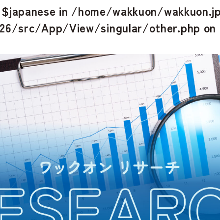
e $japanese in
/home/wakkuon/wakkuon.jp
26/src/App/View/singular/other.php
on 