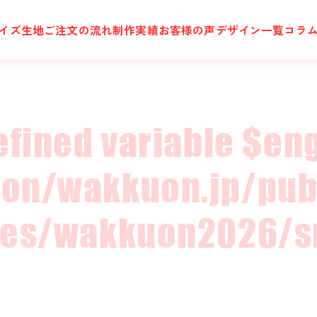
イズ
生地
ご注文の流れ
制作実績
お客様の声
デザイン一覧
コラ
efined variable $eng
on/wakkuon.jp/pub
es/wakkuon2026/sr