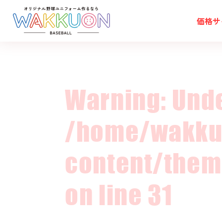
価格
サ
Warning
: Und
価格
サイズ
/home/wakku
生地
ご注文の流れ
content/them
制作実績
お客様の声
on line
31
デザイン一覧
コラム