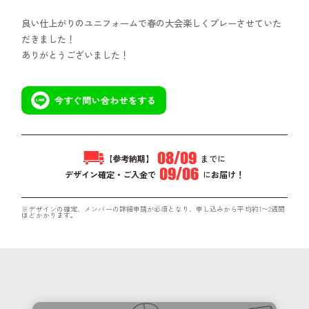
コラム
良い仕上がりのユニフォームで春の大会楽しくプレーさせていた
よくあるご質問
だきました！
ありがとうございました！
お問い合わせ
08/09
【参考納期】
までに
09/06
デザイン確定・ご入金で
に
お届け！
※デザインの確定、メンバーの詳細申請が必須となり、申し込みから平均約1〜2週間
ほどかかります。