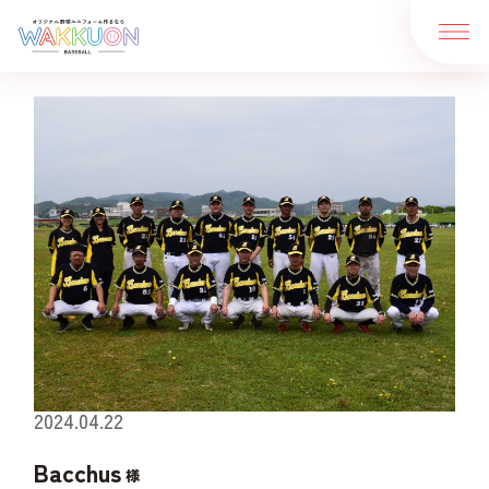
価格
サイズ
生地
ご注文の流れ
制作実績
2024.04.22
お客様の声
デザイン一覧
Bacchus
様