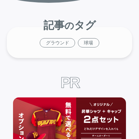
記
事
タ
グ
の
グラウンド
球場
P
R