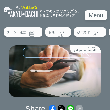
By
WakkuOn
ワクワク
すべての人に
を。
Menu
お役立ち草野球メディア
チーム・運営
お店
少年野球
06.11.2021
yakyudachi-staff
Share